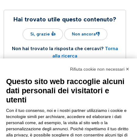
Hai trovato utile questo contenuto?
Si, grazie 👍
Non ancora👎
Non hai trovato la risposta che cercavi?
Torna
alla ricerca
Rifiuta cookie non necessari ✕
Questo sito web raccoglie alcuni
dati personali dei visitatori e
utenti
Con il tuo consenso, noi e i nostri partner utilizziamo i cookie e
tecnologie simili per archiviare, accedere ed elaborare i dati
personali come, ad esempio, la visita al sito web o la
east
personalizzazione degli annunci. Poiché rispettiamo il tuo diritto
Apri un ticket di Assistenza Tecnica
alla privacy, è possibile scegliere di non consentire alcuni tipi di
ASSISTENZA
SEGUICI SU: