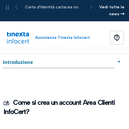
Pause
Carta d'Identità cartacea non più accettata per le richieste di servizi Tinexta Infocert
Nuova App Legalmail Mobi
Vedi tutte le
Previous
Next
news
contact_support
Assistenza Tinexta Infocert
Home
Guida
chevron_right
Introduzione
Introduzione
Crea il tuo account
Dashboard Area Clienti
Come si crea un account Area Clienti
InfoCert?