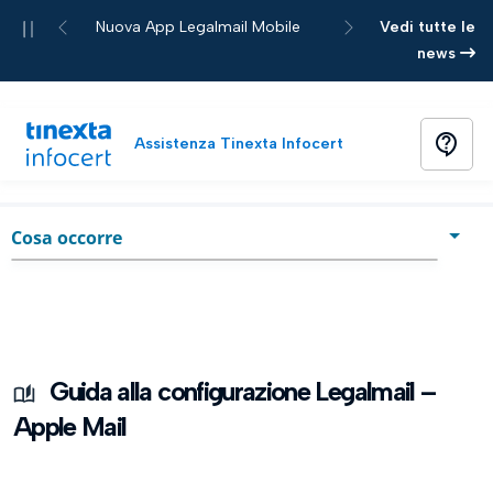
Pause
Nuova App Legalmail Mobile
Vedi tutte le
Previous
Next
news
contact_support
Assistenza Tinexta Infocert
Home
Guida
chevron_right
Cosa occorre
Cosa occorre
Scelta della configurazione più adatta alle mie esigenze
Configurazione IMAP
Guida alla configurazione Legalmail –
Apple Mail
Configurazione POP3
Chiusura attività