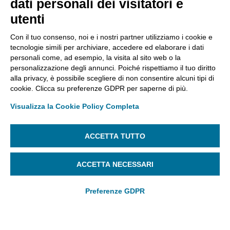
dati personali dei visitatori e
utenti
Con il tuo consenso, noi e i nostri partner utilizziamo i cookie e
tecnologie simili per archiviare, accedere ed elaborare i dati
personali come, ad esempio, la visita al sito web o la
east
Apri un ticket di Assistenza Tecnica
personalizzazione degli annunci. Poiché rispettiamo il tuo diritto
ASSISTENZA
SEGUICI SU:
alla privacy, è possibile scegliere di non consentire alcuni tipi di
cookie. Clicca su preferenze GDPR per saperne di più.
Contattaci
Visualizza la Cookie Policy Completa
Cookie Settings
Dichiarazione di
ACCETTA TUTTO
Accessibilità
ACCETTA NECESSARI
Tinexta InfoCert S.p.A. Società Soggetta alla Direzione e al
Coordinamento di Tinexta S.p.A. – P.IVA 07945211006 –
Preferenze GDPR
Capitale Sociale 21.099.232,00€ – REA RM 1064345 – Sede
legale: Piazzale Flaminio 1/B, 00196 – Roma
Cookie policy
Informative privacy