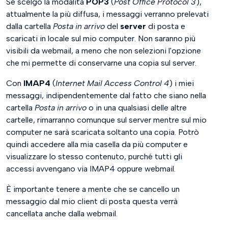
Se scelgo la modalità
POP3
(
Post Office Protocol 3
),
attualmente la più diffusa, i messaggi verranno prelevati
dalla cartella
Posta in arrivo
del
server
di posta e
scaricati in locale sul mio computer. Non saranno più
visibili da webmail, a meno che non selezioni l'opzione
che mi permette di conservarne una copia sul server.
Con
IMAP4
(
Internet Mail Access Control 4
) i miei
messaggi, indipendentemente dal fatto che siano nella
cartella
Posta in arrivo
o in una qualsiasi delle altre
cartelle, rimarranno comunque sul server mentre sul mio
computer ne sarà scaricata soltanto una copia. Potrò
quindi accedere alla mia casella da più computer e
visualizzare lo stesso contenuto, purché tutti gli
accessi avvengano via IMAP4 oppure webmail.
È importante tenere a mente che se cancello un
messaggio dal mio client di posta questa verrà
cancellata anche dalla webmail.