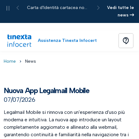
Pause
Carta d'Identità cartacea non più accettata per le richieste di servizi Tinexta Infocert
Vedi tutte le
Previous
Next
news
contact_support
Assistenza Tinexta Infocert
Home
News
chevron_right
Nuova App Legalmail Mobile
07/07/2026
Legalmail Mobile si rinnova con un'esperienza d'uso più
moderna e intuitiva. La nuova app introduce un layout
completamente aggiornato e allineato alla webmail,
garantendo continuità e familiarità nella navigazione tra i