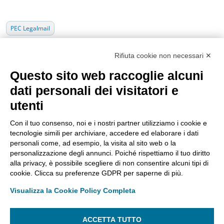
PEC Legalmail
Rifiuta cookie non necessari ✕
Questo sito web raccoglie alcuni
dati personali dei visitatori e
utenti
Con il tuo consenso, noi e i nostri partner utilizziamo i cookie e
tecnologie simili per archiviare, accedere ed elaborare i dati
personali come, ad esempio, la visita al sito web o la
east
Apri un ticket di Assistenza Tecnica
personalizzazione degli annunci. Poiché rispettiamo il tuo diritto
ASSISTENZA
SEGUICI SU:
alla privacy, è possibile scegliere di non consentire alcuni tipi di
cookie. Clicca su preferenze GDPR per saperne di più.
Contattaci
Visualizza la Cookie Policy Completa
Cookie Settings
Dichiarazione di
ACCETTA TUTTO