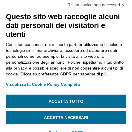
Rifiuta cookie non necessari ✕
Questo sito web raccoglie alcuni
dati personali dei visitatori e
utenti
Con il tuo consenso, noi e i nostri partner utilizziamo i cookie e
tecnologie simili per archiviare, accedere ed elaborare i dati
personali come, ad esempio, la visita al sito web o la
east
Apri un ticket di Assistenza Tecnica
personalizzazione degli annunci. Poiché rispettiamo il tuo diritto
ASSISTENZA
SEGUICI SU:
alla privacy, è possibile scegliere di non consentire alcuni tipi di
cookie. Clicca su preferenze GDPR per saperne di più.
Contattaci
Visualizza la Cookie Policy Completa
Cookie Settings
Dichiarazione di
ACCETTA TUTTO
Accessibilità
ACCETTA NECESSARI
Tinexta InfoCert S.p.A. Società Soggetta alla Direzione e al
Coordinamento di Tinexta S.p.A. – P.IVA 07945211006 –