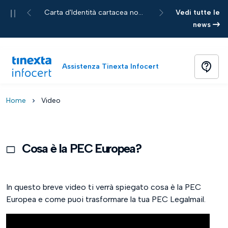
Pause
Carta d'Identità cartacea non più accettata per le richieste di servizi Tinexta Infocert
Vedi tutte le
Previous
Next
news
contact_support
Assistenza Tinexta Infocert
Home
Video
chevron_right
Cosa è la PEC Europea?
In questo breve video ti verrà spiegato cosa è la PEC
Europea e come puoi trasformare la tua PEC Legalmail.