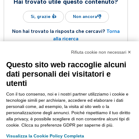
Hai trovato utile questo contenuto?
Si, grazie 👍
Non ancora👎
Non hai trovato la risposta che cercavi?
Torna
alla ricerca
Rifiuta cookie non necessari ✕
Questo sito web raccoglie alcuni
dati personali dei visitatori e
utenti
Con il tuo consenso, noi e i nostri partner utilizziamo i cookie e
tecnologie simili per archiviare, accedere ed elaborare i dati
personali come, ad esempio, la visita al sito web o la
east
personalizzazione degli annunci. Poiché rispettiamo il tuo diritto
Apri un ticket di Assistenza Tecnica
alla privacy, è possibile scegliere di non consentire alcuni tipi di
ASSISTENZA
SEGUICI SU:
cookie. Clicca su preferenze GDPR per saperne di più.
Contattaci
Visualizza la Cookie Policy Completa