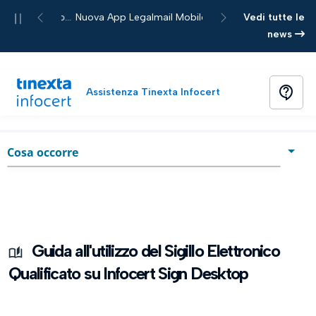
Pause
Nuova App Legalmail Mobile
Vedi tutte le
Previous
Next
news
contact_support
Assistenza Tinexta Infocert
Home
Guida
chevron_right
Cosa occorre
Cosa occorre
Accesso al Portale
Aggiungere il Sigillo Elettronico su Infocert Sign Desktop
Guida all'utilizzo del Sigillo Elettronico
Qualificato su Infocert Sign Desktop
Firmare un documento con il Sigillo Elettronico Qualificato