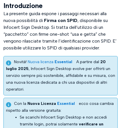
Introduzione
Chiusura delle attività
La presente guida espone i passaggi necessari alla
nuova possibilità di
Firma con SPID
, disponibile su
Infocert Sign Desktop. Si tratta dell’utilizzo di un
“pacchetto” con firme one-shot “usa e getta” che
vengono rilasciate tramite l’identificazione con SPID. E’
possibile utilizzare lo SPID di qualsiasi provider.
Novità!
Nuova licenza
Essential
A partire dal
20
luglio 2025
, Infocert Sign Desktop evolve per offrirti un
servizio sempre più sostenibile, affidabile e su misura, con
una nuova licenza dedicata a chi usa dispositivi di altri
operatori.
Con la
Nuova Licenza
Essential
ecco cosa cambia
rispetto alla versione gratuita:
Se scarichi Infocert Sign Desktop e non accedi
tramite login, potrai solamente
verificare un