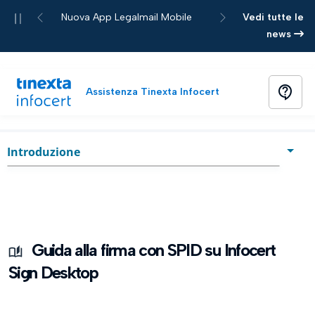
Pause
Nuova App Legalmail Mobile
Vedi tutte le
Previous
Next
news
contact_support
Assistenza Tinexta Infocert
Home
Guida
chevron_right
Introduzione
Introduzione
Acquisto
Attivazione
Guida alla firma con SPID su Infocert
Sign Desktop
Accesso a Infocert Sign Desktop
Processo di firma con SPID