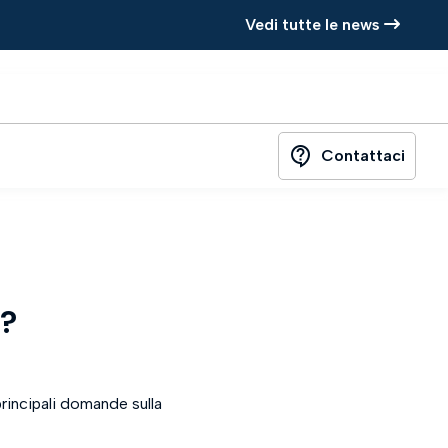
Vedi tutte le news
contact_support
Contattaci
a?
principali domande sulla