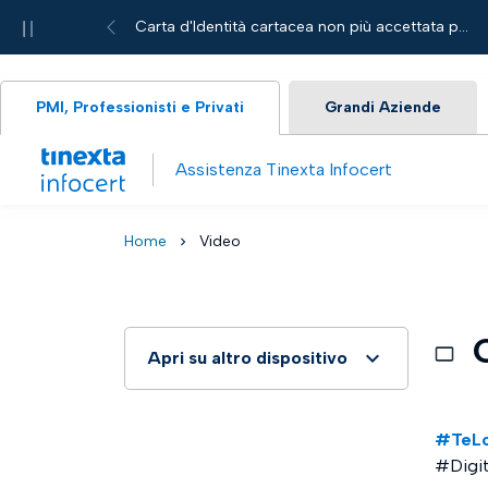
Pause
Carta d'Identità cartacea non più accettata per le richieste di servizi Tinexta Infocert
Previous
PMI, Professionisti e Privati
Grandi Aziende
Assistenza Tinexta Infocert
Home
Video
chevron_right
C
Apri su altro dispositivo
Scansiona questo qrcode con il
tuo smartphone o tablet, e
#TeLo
continua ad utilizzare il computer
per seguire la guida passo
#Digit
passo.