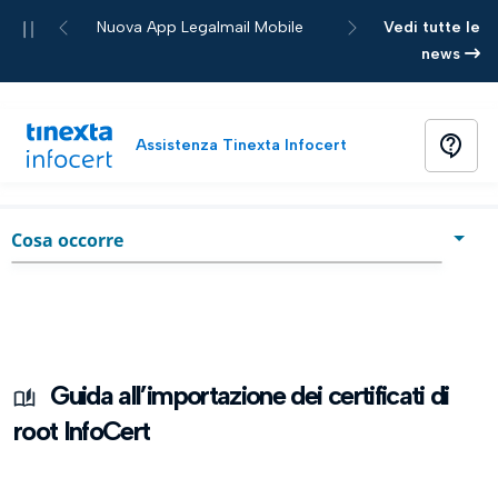
Pause
Nuova App Legalmail Mobile
Vedi tutte le
Previous
Next
news
contact_support
Assistenza Tinexta Infocert
Home
Guida
chevron_right
Cosa occorre
Cosa occorre
Avvio attività
Importazione dei certificati di root InfoCert
Guida all’importazione dei certificati di
root InfoCert
Utilizzo Microsoft Edge
Utilizzo Mozilla Firefox