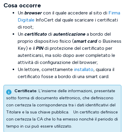
Cosa occorre
Utilizzo Chrome
Un
browser
con il quale accedere al sito di
Firma
Digitale
InfoCert dal quale scaricare i certificati
Chiusura attività
di root;
Un
certificato
di
autenticazione
a bordo del
proprio dispositivo fisico (
smart card
o Business
Key) e il
PIN
di protezione del certificato per
autenticarsi, ma solo dopo aver completato le
attività di configurazione del browser;
Un lettore, correttamente
installato
, qualora il
certificato fosse a bordo di una smart card.
Certificato
: L’insieme delle informazioni, presentate
sotto forma di documento elettronico, che definiscono
con certezza la corrispondenza tra i dati identificativi del
Titolare e la sua chiave pubblica.
Un certificato definisce
con certezza la CA che lo ha emesso nonché il periodo di
tempo in cui può essere utilizzato.