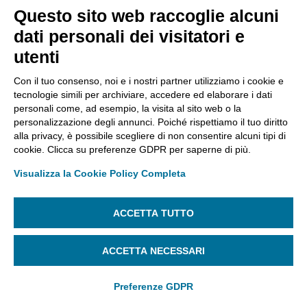
Questo sito web raccoglie alcuni
dati personali dei visitatori e
utenti
Con il tuo consenso, noi e i nostri partner utilizziamo i cookie e
tecnologie simili per archiviare, accedere ed elaborare i dati
personali come, ad esempio, la visita al sito web o la
personalizzazione degli annunci. Poiché rispettiamo il tuo diritto
Se si utilizza
Mozilla Firefox
, basta controllare che
alla privacy, è possibile scegliere di non consentire alcuni tipi di
nell’elenco delle Autorità di Certificazione presenti
cookie. Clicca su preferenze GDPR per saperne di più.
all’interno della sezione Autorità ci siano i certificati di
Visualizza la Cookie Policy Completa
root InfoCert.
ACCETTA TUTTO
ACCETTA NECESSARI
Preferenze GDPR