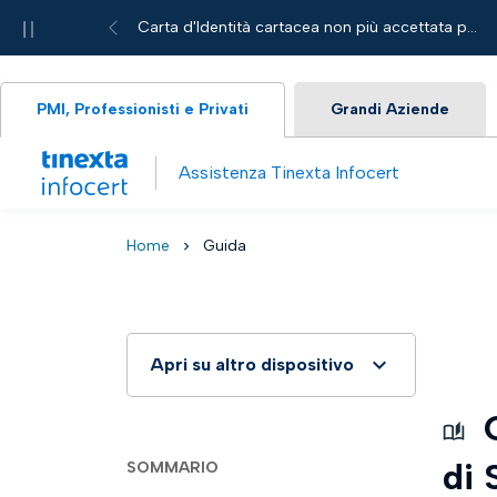
Pause
Carta d'Identità cartacea non più accettata per le richieste di servizi Tinexta Infocert
Nuova App Legalmail Mobile
Previous
PMI, Professionisti e Privati
Grandi Aziende
Assistenza Tinexta Infocert
Home
Guida
chevron_right
Apri su altro dispositivo
Scansiona questo qrcode con il
G
tuo smartphone o tablet, e
continua ad utilizzare il computer
di
SOMMARIO
per seguire la guida passo
passo.