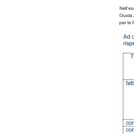
Nell’e
Guida 
per le 