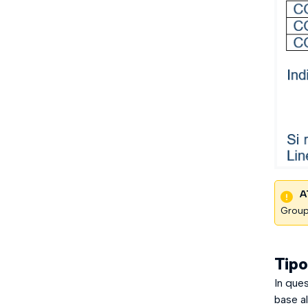
A
Group
Tipo
In que
base al