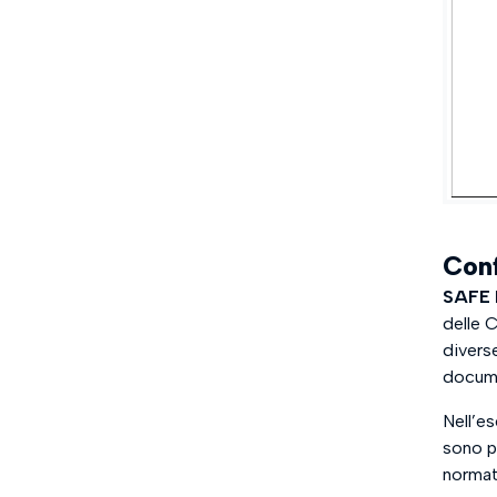
Conf
SAFE
delle 
divers
docume
Nell’e
sono pr
normat