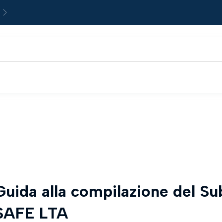
Next
uida alla compilazione del S
 SAFE LTA