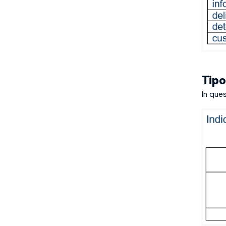
Tip
In que