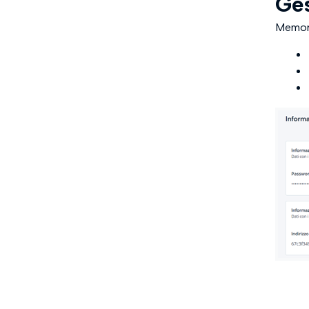
Ges
Memori