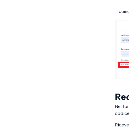
... quin
Rec
Nel fo
codice
Ricever