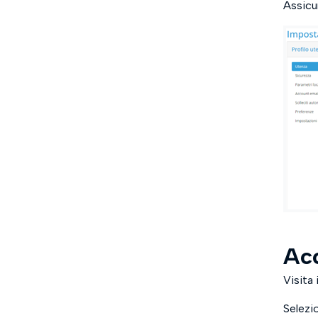
Assicur
Acc
Visita i
Selezio