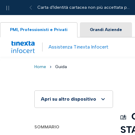
Pause
Carta d'Identità cartacea non più accettata per le richieste di servizi Tinexta Infocert
Nuova App Legalmail Mobile
Previous
PMI, Professionisti e Privati
Grandi Aziende
Assistenza Tinexta Infocert
Home
Guida
chevron_right
Apri su altro dispositivo
Scansiona questo qrcode con il
G
tuo smartphone o tablet, e
continua ad utilizzare il computer
ST
SOMMARIO
per seguire la guida passo
passo.