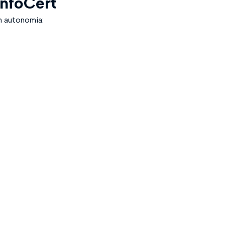
InfoCert
in autonomia: