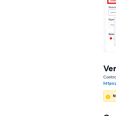
Ver
Control
https:
N