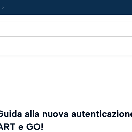
Next
uida alla nuova autenticazion
ART e GO!