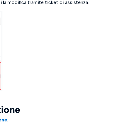
di la modifica tramite ticket di assistenza.
zione
ione
.