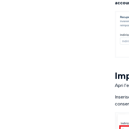
accou
Im
Apri l’
Inseri
conser