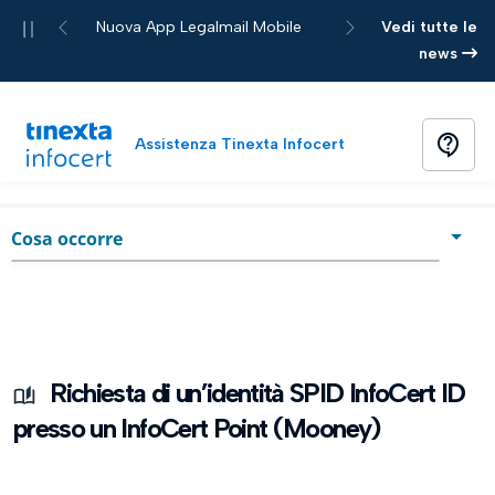
Pause
Nuova App Legalmail Mobile
Vedi tutte le
Previous
Next
news
contact_support
Assistenza Tinexta Infocert
Home
Guida
chevron_right
Cosa occorre
Cosa occorre
Avvio dell'attività
Dati di accesso e conferma della mail
Richiesta di un’identità SPID InfoCert ID
presso un InfoCert Point (Mooney)
Fase 1 - Documento di Riconoscimento
Fase 2 - Presa visione dei documenti e firma