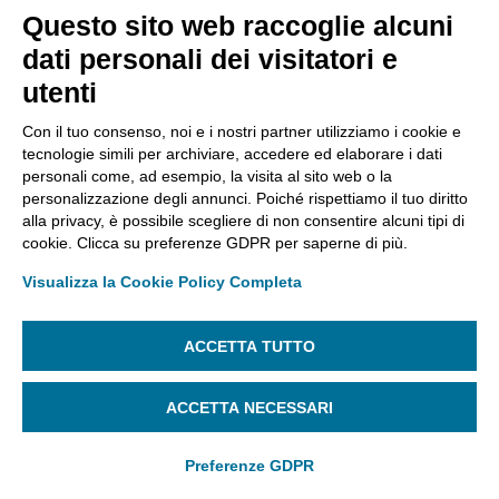
la richiesta di SPID InfoCert ID Personale.
Questo sito web raccoglie alcuni
Controlla la tua casella di posta
: riceverai un'
email
dati personali dei visitatori e
che ti indicherà il codice di prenotazione
da fornire al
utenti
punto di vendita convenzionato al momento del
riconoscimento.
Con il tuo consenso, noi e i nostri partner utilizziamo i cookie e
tecnologie simili per archiviare, accedere ed elaborare i dati
personali come, ad esempio, la visita al sito web o la
personalizzazione degli annunci. Poiché rispettiamo il tuo diritto
alla privacy, è possibile scegliere di non consentire alcuni tipi di
cookie. Clicca su preferenze GDPR per saperne di più.
Visualizza la Cookie Policy Completa
ACCETTA TUTTO
ACCETTA NECESSARI
Preferenze GDPR